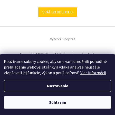
SPÄŤ DO OBCHODU
Z
á
Vytvoril Shoptet
p
ä
t
Copyright 2026
Klimsol
. Všetky práva vyhradené.
i
Používame súbory cookie, aby sme vám umožnili pohodlné
e
prehliadanie webovej stránky a vďaka analýze neustále
zlepšovali jej funkcie, výkon a použiteľnosť.
Viac informácií
Nastavenie
Súhlasím