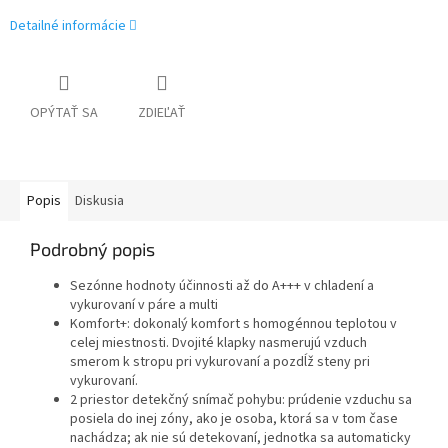
Detailné informácie
OPÝTAŤ SA
ZDIEĽAŤ
Popis
Diskusia
Podrobný popis
Sezónne hodnoty účinnosti až do A+++ v chladení a
vykurovaní v páre a multi
Komfort+: dokonalý komfort s homogénnou teplotou v
celej miestnosti. Dvojité klapky nasmerujú vzduch
smerom k stropu pri vykurovaní a pozdĺž steny pri
vykurovaní.
2 priestor detekčný snímač pohybu: prúdenie vzduchu sa
posiela do inej zóny, ako je osoba, ktorá sa v tom čase
nachádza; ak nie sú detekovaní, jednotka sa automaticky