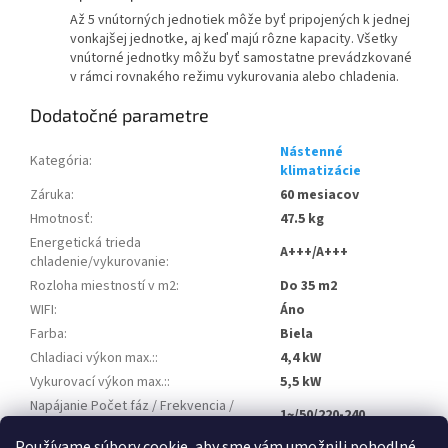
Až 5 vnútorných jednotiek môže byť pripojených k jednej
vonkajšej jednotke, aj keď majú rôzne kapacity. Všetky
vnútorné jednotky môžu byť samostatne prevádzkované
v rámci rovnakého režimu vykurovania alebo chladenia.
Dodatočné parametre
Nástenné
Kategória
:
klimatizácie
Záruka
:
60 mesiacov
Hmotnosť
:
47.5 kg
Energetická trieda
A+++/A+++
chladenie/vykurovanie
:
Rozloha miestností v m2
:
Do 35 m2
WIFI
:
Áno
Farba
:
Biela
Chladiaci výkon max.:
:
4,4 kW
Vykurovací výkon max.:
:
5,5 kW
Napájanie Počet fáz / Frekvencia /
1~/50/220-240
Napätie:
:
Používame súbory cookie, aby sme vám umožnili pohodlné