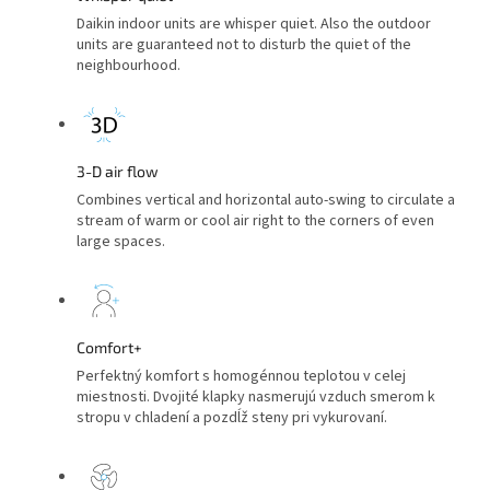
Daikin indoor units are whisper quiet. Also the outdoor
units are guaranteed not to disturb the quiet of the
neighbourhood.
3-D air flow
Combines vertical and horizontal auto-swing to circulate a
stream of warm or cool air right to the corners of even
large spaces.
Comfort+
Perfektný komfort s homogénnou teplotou v celej
miestnosti. Dvojité klapky nasmerujú vzduch smerom k
stropu v chladení a pozdĺž steny pri vykurovaní.