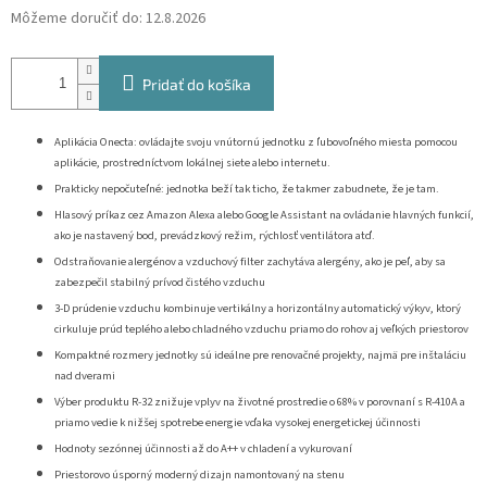
Môžeme doručiť do:
12.8.2026
Pridať do košíka
Aplikácia Onecta: ovládajte svoju vnútornú jednotku z ľubovoľného miesta pomocou
aplikácie, prostredníctvom lokálnej siete alebo internetu.
Prakticky nepočuteľné: jednotka beží tak ticho, že takmer zabudnete, že je tam.
Hlasový príkaz cez Amazon Alexa alebo Google Assistant na ovládanie hlavných funkcií,
ako je nastavený bod, prevádzkový režim, rýchlosť ventilátora atď.
Odstraňovanie alergénov a vzduchový filter zachytáva alergény, ako je peľ, aby sa
zabezpečil stabilný prívod čistého vzduchu
3-D prúdenie vzduchu kombinuje vertikálny a horizontálny automatický výkyv, ktorý
cirkuluje prúd teplého alebo chladného vzduchu priamo do rohov aj veľkých priestorov
Kompaktné rozmery jednotky sú ideálne pre renovačné projekty, najmä pre inštaláciu
nad dverami
Výber produktu R-32 znižuje vplyv na životné prostredie o 68% v porovnaní s R-410A a
priamo vedie k nižšej spotrebe energie vďaka vysokej energetickej účinnosti
Hodnoty sezónnej účinnosti až do A++ v chladení a vykurovaní
Priestorovo úsporný moderný dizajn namontovaný na stenu