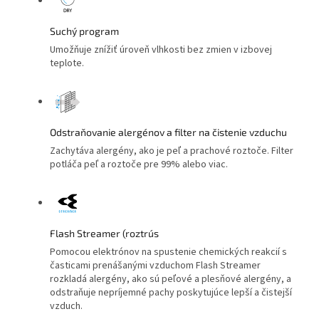
Suchý program
Umožňuje znížiť úroveň vlhkosti bez zmien v izbovej
teplote.
Odstraňovanie alergénov a filter na čistenie vzduchu
Zachytáva alergény, ako je peľ a prachové roztoče. Filter
potláča peľ a roztoče pre 99% alebo viac.
Flash Streamer (roztrús
Pomocou elektrónov na spustenie chemických reakcií s
časticami prenášanými vzduchom Flash Streamer
rozkladá alergény, ako sú peľové a plesňové alergény, a
odstraňuje nepríjemné pachy poskytujúce lepší a čistejší
vzduch.