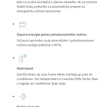
kde sa osoba nachádza v danom okamihu. Ak sa nezistia
žiadni ľudia, jednotka sa automaticky prepne na
energeticky účinné nastavenie.
Úspora energie počas pohotovostného režimu
Súčasná spotreba sa pri prevádzke v pohotovostnom
režime znižuje približne o 80 %.
Heat boost
Quickly heats up your home when starting up your air
conditioner. Set temperature is reached 20% faster than
a regular air conditioner (pair only)
Night set mode