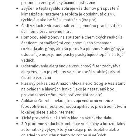
prepne na energeticky účinné nastavenie.
Zvýšenie tepla rýchlo zohreje váš domov pri spustení
klimatizácie. Nastavená teplota je dosiahnutá o 14%
rýchlejšie ako bežná klimatizácia (iba pár)
Čistí vzduch z vírusov, baktérií a jemného prachu vďaka
účinnému prachovému filtru
Pomocou elektrónov na spustenie chemických reakcií s
časticami prenášanými vzduchom Flash Streamer
rozkladá alergény, ako sú peľové a plesňové alergény, a
odstraňuje nepríjemné pachy poskytujúce lepší a čistejší
vzduch.
Odstraňovanie alergénov a vzduchový filter zachytáva
alergény, ako je peľ, aby sa zabezpečil stabilný prívod
čistého vzduchu
Hlasový príkaz cez Amazon Alexa alebo Google Assistant
na ovládanie hlavných funkcií, ako je nastavený bod,
prevádzkový režim, rýchlosť ventilátora atď.
Aplikácia Onecta: ovládajte svoju vnútornú verziu z
ľubovoľného miesta pomocou aplikácie, prostredníctvom
lokálnej siete alebo internetu.
Tichá prevádzka: až 19dBA hladina aktického tlaku
3-D prúdenie vzduchu kombinuje vertikálny a horizontálny
automatický výkyv, ktorý cirkuluje prúd teplého alebo
chladného vzduchu priamo do rohov aj veľkých