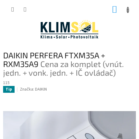
Prejsť
NÁKUP
na
obsah
KOŠÍK
DAIKIN PERFERA FTXM35A +
RXM35A9
Cena za komplet (vnút.
jedn. + vonk. jedn. + IČ ovládač)
115
Značka:
DAIKIN
Tip