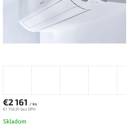
€2 161
/ ks
€1 756,91 bez DPH
Jednotková
Skladom
cena: