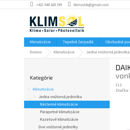
Prejsť
+421 949 428 299
klimsolsk@gmail.com
na
obsah
Klimatizácie
Tepelné čerpadlá
Obchodné po
Domov
Klimatizácie
Jedna vnútorná jednotka
B
DAI
o
Preskočiť
č
vonk
Kategórie
kategórie
n
112
ý
Klimatizácie
Značka:
p
Jedna vnútorná jednotka
a
Nástenné klimatizácie
n
e
Parapetné klimatizácie
l
Kazetové klimatizácie
Dve vnútorné jednotky