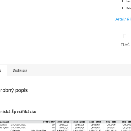
Hod
Pri
Detailné 
TLAČ
s
Diskusia
robný popis
nická Špecifikácia: