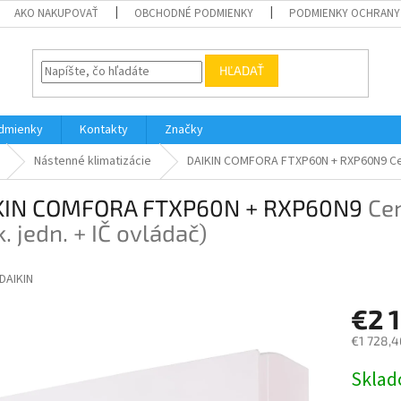
AKO NAKUPOVAŤ
OBCHODNÉ PODMIENKY
PODMIENKY OCHRANY
HĽADAŤ
dmienky
Kontakty
Značky
Nástenné klimatizácie
DAIKIN COMFORA FTXP60N + RXP60N9
Ce
KIN COMFORA FTXP60N + RXP60N9
Cen
. jedn. + IČ ovládač)
DAIKIN
€2 
€1 728,4
Jednotk
Skla
cena: