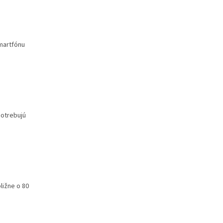
martfónu
potrebujú
ližne o 80