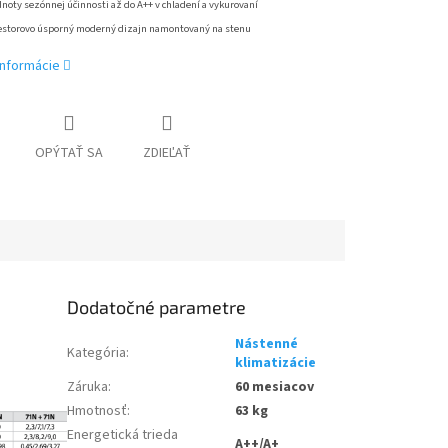
noty sezónnej účinnosti až do A++ v chladení a vykurovaní
estorovo úsporný moderný dizajn namontovaný na stenu
informácie
OPÝTAŤ SA
ZDIEĽAŤ
Dodatočné parametre
Nástenné
Kategória
:
klimatizácie
Záruka
:
60 mesiacov
Hmotnosť
:
63 kg
Energetická trieda
A++/A+