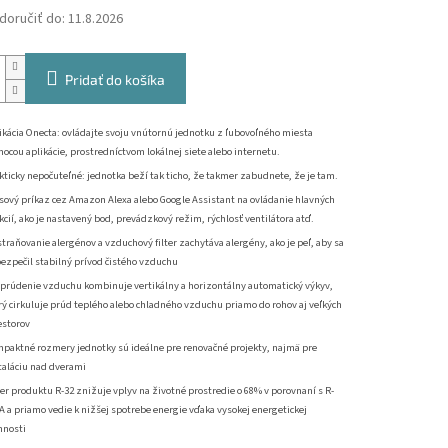
oručiť do:
11.8.2026
Pridať do košíka
ikácia Onecta: ovládajte svoju vnútornú jednotku z ľubovoľného miesta
ocou aplikácie, prostredníctvom lokálnej siete alebo internetu.
kticky nepočuteľné: jednotka beží tak ticho, že takmer zabudnete, že je tam.
sový príkaz cez Amazon Alexa alebo Google Assistant na ovládanie hlavných
kcií, ako je nastavený bod, prevádzkový režim, rýchlosť ventilátora atď.
traňovanie alergénov a vzduchový filter zachytáva alergény, ako je peľ, aby sa
ezpečil stabilný prívod čistého vzduchu
 prúdenie vzduchu kombinuje vertikálny a horizontálny automatický výkyv,
rý cirkuluje prúd teplého alebo chladného vzduchu priamo do rohov aj veľkých
estorov
paktné rozmery jednotky sú ideálne pre renovačné projekty, najmä pre
taláciu nad dverami
er produktu R-32 znižuje vplyv na životné prostredie o 68% v porovnaní s R-
A a priamo vedie k nižšej spotrebe energie vďaka vysokej energetickej
nnosti