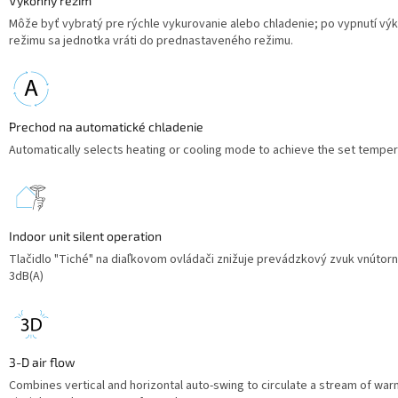
Výkonný režim
Môže byť vybratý pre rýchle vykurovanie alebo chladenie; po vypnutí v
režimu sa jednotka vráti do prednastaveného režimu.
Prechod na automatické chladenie
Automatically selects heating or cooling mode to achieve the set temper
Indoor unit silent operation
Tlačidlo "Tiché" na diaľkovom ovládači znižuje prevádzkový zvuk vnútorn
3dB(A)
3-D air flow
Combines vertical and horizontal auto-swing to circulate a stream of war