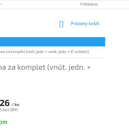
 OSOBNÝCH ÚDAJOV
Prihlásenie
NÁKUPNÝ
Prázdny košík
KOŠÍK
na za komplet (vnút. jedn. + vonk. jedn. + IČ ovládač)
a za komplet (vnút. jedn. +
126
/ ks
6 bez DPH
ová
dom