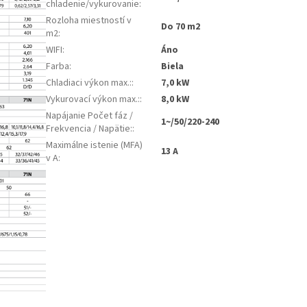
chladenie/vykurovanie
:
Rozloha miestností v
Do 70 m2
m2
:
WIFI
:
Áno
Farba
:
Biela
Chladiaci výkon max.:
:
7,0 kW
Vykurovací výkon max.:
:
8,0 kW
Napájanie Počet fáz /
1~/50/220-240
Frekvencia / Napätie:
:
Maximálne istenie (MFA)
13 A
v A
: