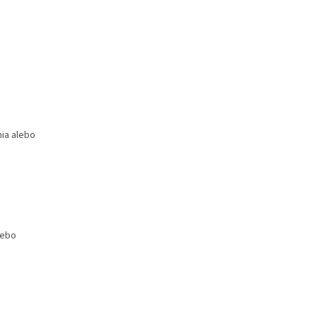
nia alebo
lebo