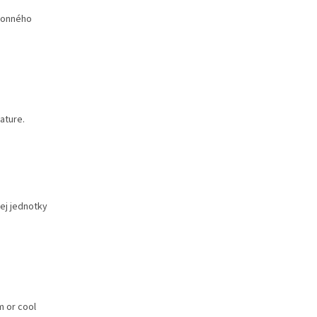
ýkonného
ature.
ej jednotky
m or cool