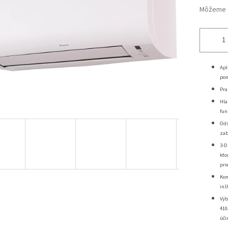
Môžeme d
Apl
pom
Pra
Hla
fun
Ods
zab
3-D
kto
pri
Kom
inš
Výb
410
úči