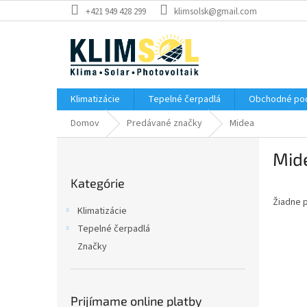
Prejsť
+421 949 428 299
klimsolsk@gmail.com
na
obsah
Klimatizácie
Tepelné čerpadlá
Obchodné po
Domov
Predávané značky
Midea
B
Mid
o
Preskočiť
č
Kategórie
kategórie
n
Žiadne 
ý
Klimatizácie
p
Tepelné čerpadlá
a
Značky
n
e
l
Prijímame online platby