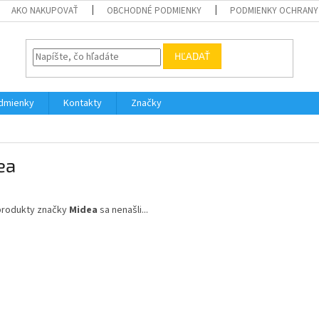
AKO NAKUPOVAŤ
OBCHODNÉ PODMIENKY
PODMIENKY OCHRANY
HĽADAŤ
dmienky
Kontakty
Značky
ea
produkty značky
Midea
sa nenašli...