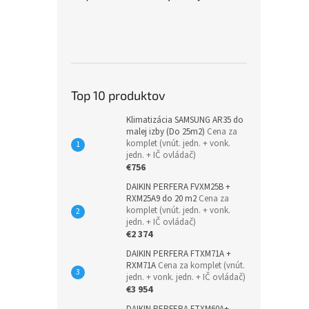
Top 10 produktov
Klimatizácia SAMSUNG AR35 do
malej izby (Do 25m2)
Cena za
komplet (vnút. jedn. + vonk.
jedn. + IČ ovládač)
€756
DAIKIN PERFERA FVXM25B +
RXM25A9 do 20 m2
Cena za
komplet (vnút. jedn. + vonk.
jedn. + IČ ovládač)
€2 374
DAIKIN PERFERA FTXM71A +
RXM71A
Cena za komplet (vnút.
jedn. + vonk. jedn. + IČ ovládač)
€3 954