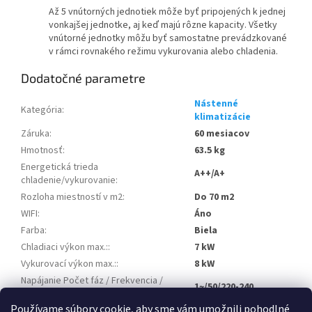
Až 5 vnútorných jednotiek môže byť pripojených k jednej
vonkajšej jednotke, aj keď majú rôzne kapacity. Všetky
vnútorné jednotky môžu byť samostatne prevádzkované
v rámci rovnakého režimu vykurovania alebo chladenia.
Dodatočné parametre
Nástenné
Kategória
:
klimatizácie
Záruka
:
60 mesiacov
Hmotnosť
:
63.5 kg
Energetická trieda
A++/A+
chladenie/vykurovanie
:
Rozloha miestností v m2
:
Do 70 m2
WIFI
:
Áno
Farba
:
Biela
Chladiaci výkon max.:
:
7 kW
Vykurovací výkon max.:
:
8 kW
Napájanie Počet fáz / Frekvencia /
1~/50/220-240
Napätie
:
Používame súbory cookie, aby sme vám umožnili pohodlné
Maximálne istenie (MFA) v A
:
16 A