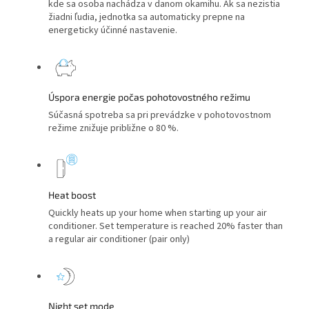
kde sa osoba nachádza v danom okamihu. Ak sa nezistia
žiadni ľudia, jednotka sa automaticky prepne na
energeticky účinné nastavenie.
Úspora energie počas pohotovostného režimu
Súčasná spotreba sa pri prevádzke v pohotovostnom
režime znižuje približne o 80 %.
Heat boost
Quickly heats up your home when starting up your air
conditioner. Set temperature is reached 20% faster than
a regular air conditioner (pair only)
Night set mode