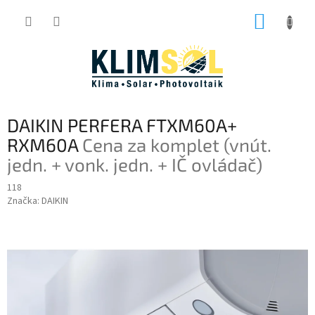
Prejsť
NÁKUP
na
obsah
KOŠÍK
DAIKIN PERFERA FTXM60A+
RXM60A
Cena za komplet (vnút.
jedn. + vonk. jedn. + IČ ovládač)
118
Značka:
DAIKIN