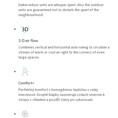
Daikin indoor units are whisper quiet. Also the outdoor
units are guaranteed not to disturb the quiet of the
neighbourhood.
3-D air flow
Combines vertical and horizontal auto-swing to circulate a
stream of warm or cool air right to the corners of even
large spaces.
Comfort+
Perfektný komfort s homogénnou teplotou v celej
miestnosti. Dvojité klapky nasmerujú vzduch smerom k
stropu v chladení a pozdĺž steny pri vykurovaní.