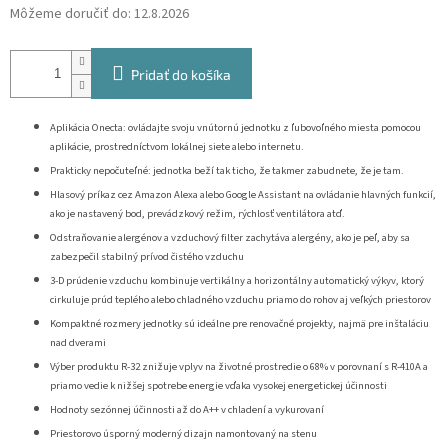
Môžeme doručiť do:
12.8.2026
Pridať do košíka
Aplikácia Onecta: ovládajte svoju vnútornú jednotku z ľubovoľného miesta pomocou
aplikácie, prostredníctvom lokálnej siete alebo internetu.
Prakticky nepočuteľné: jednotka beží tak ticho, že takmer zabudnete, že je tam.
Hlasový príkaz cez Amazon Alexa alebo Google Assistant na ovládanie hlavných funkcií,
ako je nastavený bod, prevádzkový režim, rýchlosť ventilátora atď.
Odstraňovanie alergénov a vzduchový filter zachytáva alergény, ako je peľ, aby sa
zabezpečil stabilný prívod čistého vzduchu
3-D prúdenie vzduchu kombinuje vertikálny a horizontálny automatický výkyv, ktorý
cirkuluje prúd teplého alebo chladného vzduchu priamo do rohov aj veľkých priestorov
Kompaktné rozmery jednotky sú ideálne pre renovačné projekty, najmä pre inštaláciu
nad dverami
Výber produktu R-32 znižuje vplyv na životné prostredie o 68% v porovnaní s R-410A a
priamo vedie k nižšej spotrebe energie vďaka vysokej energetickej účinnosti
Hodnoty sezónnej účinnosti až do A++ v chladení a vykurovaní
Priestorovo úsporný moderný dizajn namontovaný na stenu