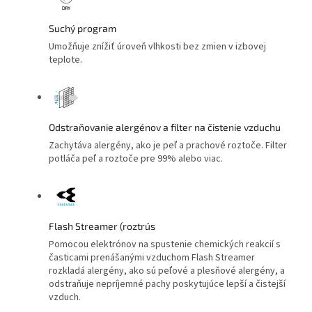
Suchý program
Umožňuje znížiť úroveň vlhkosti bez zmien v izbovej
teplote.
Odstraňovanie alergénov a filter na čistenie vzduchu
Zachytáva alergény, ako je peľ a prachové roztoče. Filter
potláča peľ a roztoče pre 99% alebo viac.
Flash Streamer (roztrús
Pomocou elektrónov na spustenie chemických reakcií s
časticami prenášanými vzduchom Flash Streamer
rozkladá alergény, ako sú peľové a plesňové alergény, a
odstraňuje nepríjemné pachy poskytujúce lepší a čistejší
vzduch.