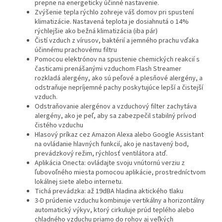
prepne na energeticky účinné nastavenie.
Zvýšenie tepla rýchlo zohreje váš domov pri spustení
klimatizácie. Nastavená teplota je dosiahnutá o 14%
rýchlejšie ako bežná klimatizácia (iba pár)
Čistí vzduch z vírusov, baktérií a jemného prachu vďaka
účinnému prachovému filtru
Pomocou elektrónov na spustenie chemických reakcií s
časticami prenášanými vzduchom Flash Streamer
rozkladá alergény, ako sú peľové a plesňové alergény, a
odstraňuje nepríjemné pachy poskytujúce lepší a čistejší
vzduch.
Odstraňovanie alergénov a vzduchový filter zachytáva
alergény, ako je peľ, aby sa zabezpečil stabilný prívod
čistého vzduchu
Hlasový príkaz cez Amazon Alexa alebo Google Assistant
na ovládanie hlavných funkcií, ako je nastavený bod,
prevádzkový režim, rýchlosť ventilátora atď.
Aplikácia Onecta: ovládajte svoju vnútornú verziu z
ľubovoľného miesta pomocou aplikácie, prostredníctvom
lokálnej siete alebo internetu.
Tichá prevádzka: až 19dBA hladina aktického tlaku
3-D prúdenie vzduchu kombinuje vertikálny a horizontálny
automatický výkyv, ktorý cirkuluje prúd teplého alebo
chladného vzduchu priamo do rohov aj veľkých