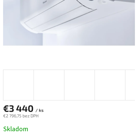
€3 440
/ ks
€2 796,75 bez DPH
Jednotková
Skladom
cena: