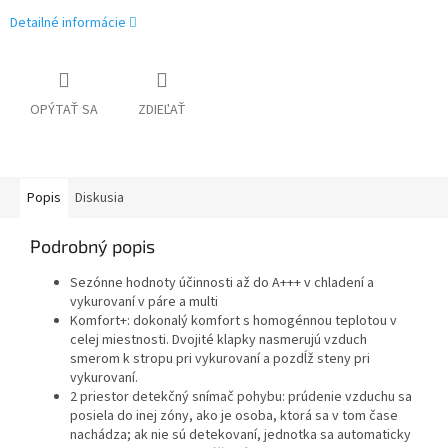
Detailné informácie
OPÝTAŤ SA
ZDIEĽAŤ
Popis
Diskusia
Podrobný popis
Sezónne hodnoty účinnosti až do A+++ v chladení a
vykurovaní v páre a multi
Komfort+: dokonalý komfort s homogénnou teplotou v
celej miestnosti. Dvojité klapky nasmerujú vzduch
smerom k stropu pri vykurovaní a pozdĺž steny pri
vykurovaní.
2 priestor detekčný snímač pohybu: prúdenie vzduchu sa
posiela do inej zóny, ako je osoba, ktorá sa v tom čase
nachádza; ak nie sú detekovaní, jednotka sa automaticky