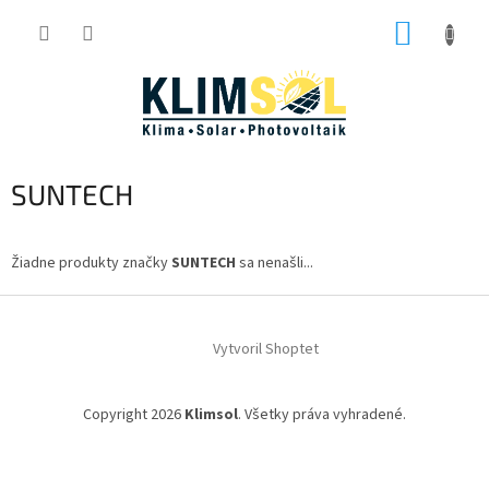
Prejsť
NÁKUP
na
obsah
KOŠÍK
SUNTECH
Žiadne produkty značky
SUNTECH
sa nenašli...
Z
á
Vytvoril Shoptet
p
ä
t
Copyright 2026
Klimsol
. Všetky práva vyhradené.
i
e