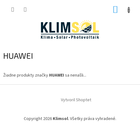
Prejsť
NÁKUP
na
obsah
KOŠÍK
HUAWEI
Žiadne produkty značky
HUAWEI
sa nenašli...
Z
á
Vytvoril Shoptet
p
ä
t
Copyright 2026
Klimsol
. Všetky práva vyhradené.
i
e